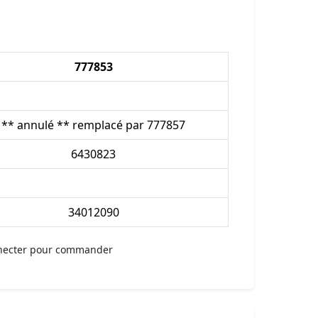
777853
** annulé ** remplacé par 777857
6430823
34012090
necter pour commander