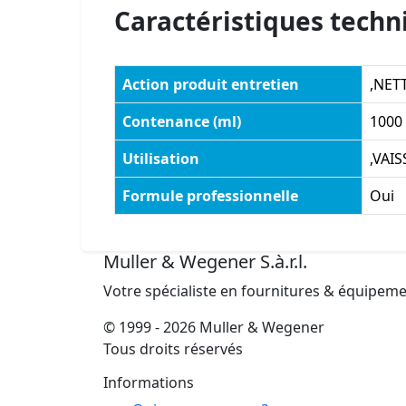
Caractéristiques techn
Action produit entretien
,NET
Contenance (ml)
1000
Utilisation
,VAIS
Formule professionnelle
Oui
Muller & Wegener S.à.r.l.
Votre spécialiste en fournitures & équipem
© 1999 - 2026 Muller & Wegener
Tous droits réservés
Informations