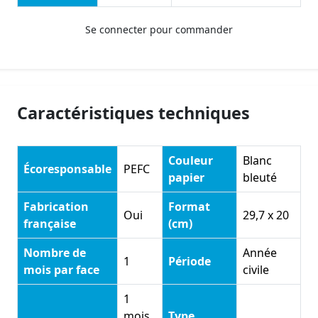
Se connecter pour commander
Caractéristiques techniques
Couleur
Blanc
Écoresponsable
PEFC
papier
bleuté
Fabrication
Format
Oui
29,7 x 20
française
(cm)
Nombre de
Année
1
Période
mois par face
civile
1
mois
Type