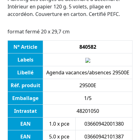
Intérieur en papier 120 g. 5 volets, pliage en
accordéon. Couverture en carton. Certifié PEFC.
format fermé 20 x 29,7 cm
N° Article
840582
Labels
Libellé
Agenda vacances/absences 29500E
Réf. produit
29500E
Emballage
1/5
Intrastat
48201050
EAN
1.0 x pce
03660942001380
EAN
5.0 x pce
03660942101387