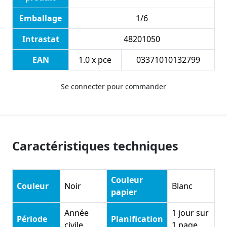
Emballage
1/6
Intrastat
48201050
EAN
1.0 x pce
03371010132799
Se connecter pour commander
Caractéristiques techniques
Couleur
Couleur
Noir
Blanc
papier
Année
1 jour sur
Période
Planification
civile
1 page