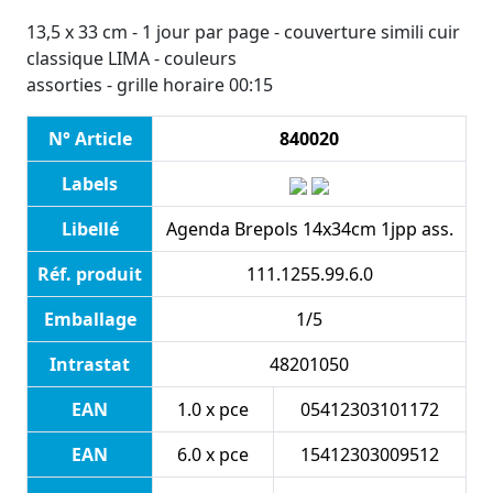
13,5 x 33 cm - 1 jour par page - couverture simili cuir
classique LIMA - couleurs
assorties - grille horaire 00:15
N° Article
840020
Labels
Libellé
Agenda Brepols 14x34cm 1jpp ass.
Réf. produit
111.1255.99.6.0
Emballage
1/5
Intrastat
48201050
EAN
1.0 x pce
05412303101172
EAN
6.0 x pce
15412303009512