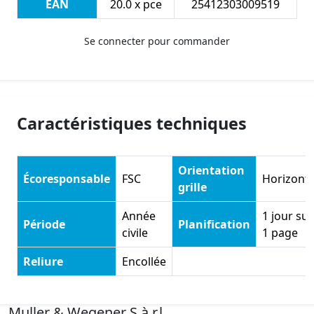
EAN
20.0 x pce
25412303009519
Se connecter pour commander
Caractéristiques techniques
Orientation
Écoresponsable
FSC
Horizonta
grille
Année
1 jour sur
Période
Planification
civile
1 page
Reliure
Encollée
Muller & Wegener S.à.r.l.