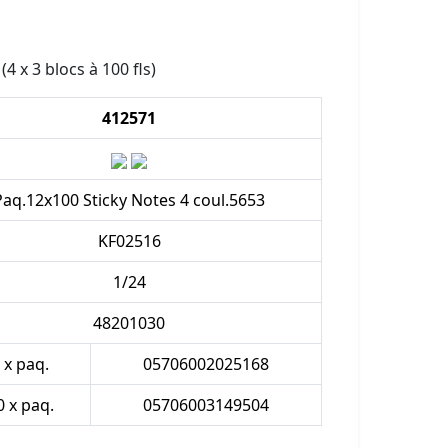
(4 x 3 blocs à 100 fls)
412571
Paq.12x100 Sticky Notes 4 coul.5653
KF02516
1/24
48201030
 x paq.
05706002025168
0 x paq.
05706003149504