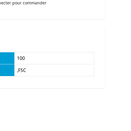
necter pour commander
100
,FSC