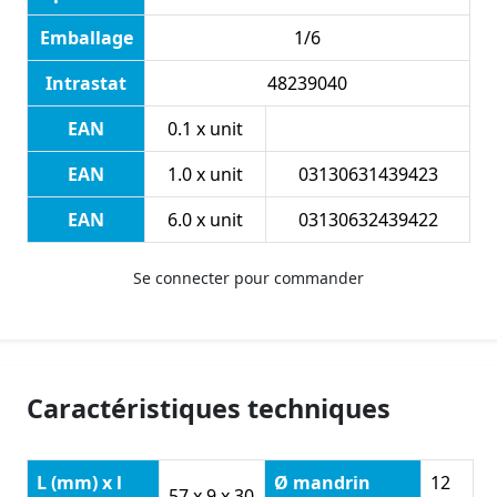
Emballage
1/6
Intrastat
48239040
EAN
0.1 x unit
EAN
1.0 x unit
03130631439423
EAN
6.0 x unit
03130632439422
Se connecter pour commander
Caractéristiques techniques
L (mm) x l
Ø mandrin
12
57 x 9 x 30