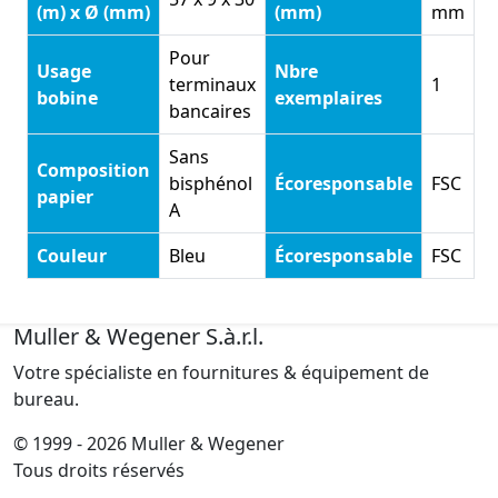
(m) x Ø (mm)
(mm)
mm
Pour
Usage
Nbre
terminaux
1
bobine
exemplaires
bancaires
Sans
Composition
bisphénol
Écoresponsable
FSC
papier
A
Couleur
Bleu
Écoresponsable
FSC
Muller & Wegener S.à.r.l.
Votre spécialiste en fournitures & équipement de
bureau.
© 1999 - 2026 Muller & Wegener
Tous droits réservés