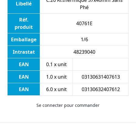
C.20 Rl.thermique 57x40mm Sans
Libellé
Phé
Réf.
40761E
produit
Emballage
1/6
Intrastat
48239040
EAN
0.1 x unit
EAN
1.0 x unit
03130631407613
EAN
6.0 x unit
03130632407612
Se connecter pour commander