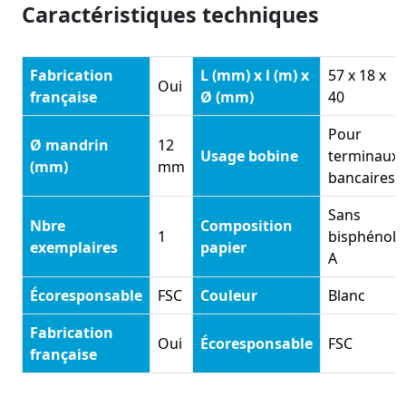
Caractéristiques techniques
Fabrication
L (mm) x l (m) x
57 x 18 x
Oui
française
Ø (mm)
40
Pour
Ø mandrin
12
Usage bobine
terminaux
(mm)
mm
bancaires
Sans
Nbre
Composition
1
bisphénol
exemplaires
papier
A
Écoresponsable
FSC
Couleur
Blanc
Fabrication
Oui
Écoresponsable
FSC
française