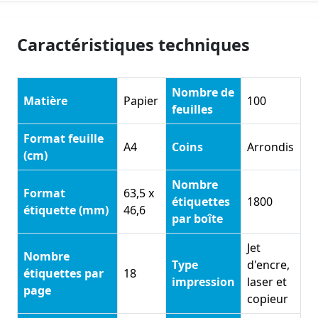
Caractéristiques techniques
Nombre de
Matière
Papier
100
feuilles
Format feuille
A4
Coins
Arrondis
(cm)
Nombre
Format
63,5 x
étiquettes
1800
étiquette (mm)
46,6
par boîte
Jet
Nombre
Type
d'encre,
étiquettes par
18
impression
laser et
page
copieur