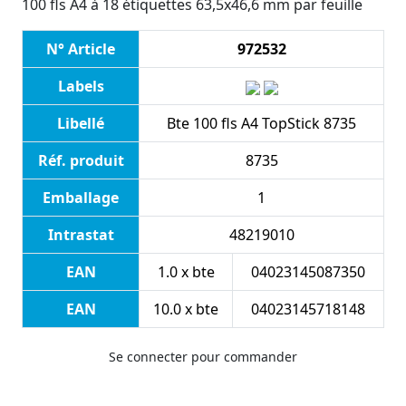
100 fls A4 à 18 étiquettes 63,5x46,6 mm par feuille
N° Article
972532
Labels
Libellé
Bte 100 fls A4 TopStick 8735
Réf. produit
8735
Emballage
1
Intrastat
48219010
EAN
1.0 x bte
04023145087350
EAN
10.0 x bte
04023145718148
Se connecter pour commander