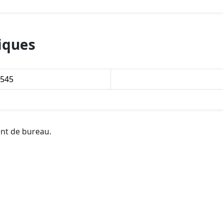
iques
0545
ent de bureau.