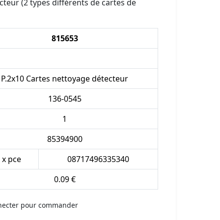
teur (2 types différents de cartes de
815653
P.2x10 Cartes nettoyage détecteur
136-0545
1
85394900
 x pce
08717496335340
0.09 €
necter pour commander