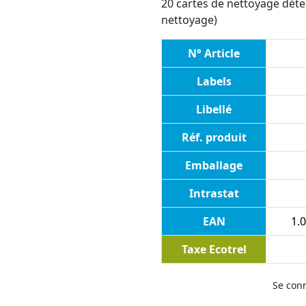
20 cartes de nettoyage détec
nettoyage)
N° Article
Labels
Libellé
Réf. produit
Emballage
Intrastat
EAN
1.0
Taxe Ecotrel
Se con