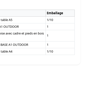
Emballage
 table A5
1/10
D A1 OUTDOOR
1
se avec cadre et pieds en bois
1
VY BASE A1 OUTDOOR
1
 table A4
1/10