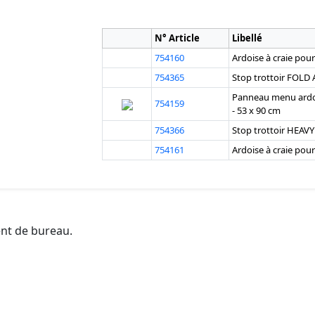
N° Article
Libellé
754160
Ardoise à craie pour
754365
Stop trottoir FOL
Panneau menu ardoi
754159
- 53 x 90 cm
754366
Stop trottoir HEA
754161
Ardoise à craie pour
ent de bureau.