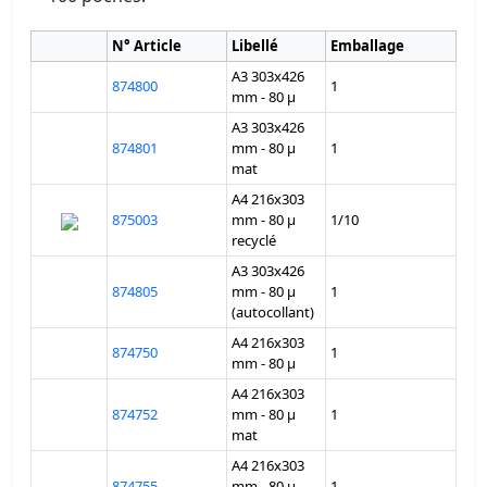
N° Article
Libellé
Emballage
A3 303x426
874800
1
mm - 80 µ
A3 303x426
874801
mm - 80 µ
1
mat
A4 216x303
875003
mm - 80 µ
1/10
recyclé
A3 303x426
874805
mm - 80 µ
1
(autocollant)
A4 216x303
874750
1
mm - 80 µ
A4 216x303
874752
mm - 80 µ
1
mat
A4 216x303
874755
mm - 80 µ
1