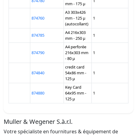
874780
1
mm - 175 µ
A3 303x426
874760
mm - 125 µ
1
(autocollant)
A4 216x303
874785
1
mm - 250 µ
A4 perforée
874790
216x303 mm
1
- 80 µ
credit card
874840
54x86 mm -
1
125 µ
Key Card
874880
64x95 mm -
1
125 µ
Muller & Wegener S.à.r.l.
Votre spécialiste en fournitures & équipement de