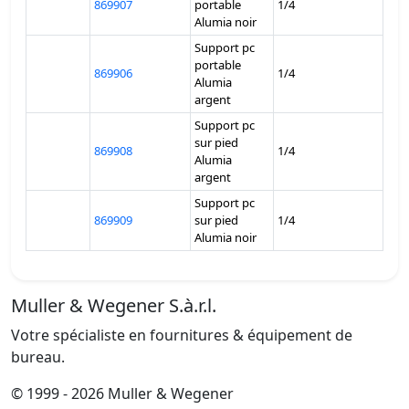
869907
portable
1/4
Alumia noir
Support pc
portable
869906
1/4
Alumia
argent
Support pc
sur pied
869908
1/4
Alumia
argent
Support pc
869909
sur pied
1/4
Alumia noir
Muller & Wegener S.à.r.l.
Votre spécialiste en fournitures & équipement de
bureau.
© 1999 - 2026 Muller & Wegener