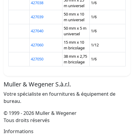
50 mm x 25
427038
1/6
m universel
50 mm x 10
427039
1/6
m universel
50 mm x 5 m
427040
1/6
universel
15 mm x 10
427060
1/12
m bricolage
38 mm x 2,75
427050
1/6
m bricolage
Muller & Wegener S.à.r.l.
Votre spécialiste en fournitures & équipement de
bureau.
© 1999 - 2026 Muller & Wegener
Tous droits réservés
Informations