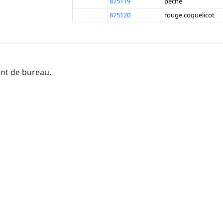
875119
pêche
875120
rouge coquelicot
ent de bureau.