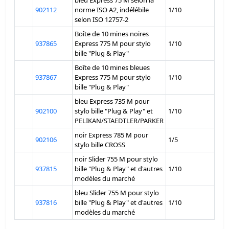
bleu Express 75 M selon la
902112
norme ISO A2, indélébile
1/10
selon ISO 12757-2
Boîte de 10 mines noires
937865
Express 775 M pour stylo
1/10
bille "Plug & Play"
Boîte de 10 mines bleues
937867
Express 775 M pour stylo
1/10
bille "Plug & Play"
bleu Express 735 M pour
902100
stylo bille "Plug & Play" et
1/10
PELIKAN/STAEDTLER/PARKER
noir Express 785 M pour
902106
1/5
stylo bille CROSS
noir Slider 755 M pour stylo
937815
bille "Plug & Play" et d'autres
1/10
modèles du marché
bleu Slider 755 M pour stylo
937816
bille "Plug & Play" et d'autres
1/10
modèles du marché