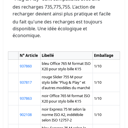
des recharges 735,775,755. L'action de
recharger devient ainsi plus pratique et facile
du fait qu'une des recharges est toujours
disponible. Une idée écologique et
économique.
N° Article
Libellé
Emballage
bleu Office 765 M format ISO
937860
1/10
X20 pour stylo bille K15
rouge Slider 755 M pour
937817
stylo bille "Plug & Play" et
1/10
d'autres modèles du marché
noir Office 765 M format ISO
937863
1/10
X20 pour stylo bille K15
noir Express 75 M selon la
902108
norme ISO A2, indélébile
1/10
selon ISO 12757-2