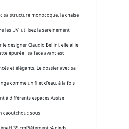
c sa structure monocoque, la chaise
e les UV, utilisez la sereinement
le designer Claudio Bellini, elle allie
ette épurée : sa face avant est
ncés et élégants. Le dossier avec sa
onge comme un filet d'eau, à la fois
t à différents espaces.Assise
en caoutchouc sous
lèneH 35 cmPiétement :4 pieds