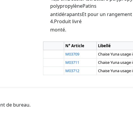
polypropylènePatins
antidérapantsEt pour un rangement ef
4.Produit livré
monté.
N° Article
Libellé
M03709
Chaise Yuna usage in
M03711
Chaise Yuna usage in
M03712
Chaise Yuna usage in
ent de bureau.