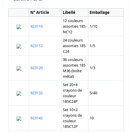
N° Article
Libellé
Emballage
12 couleurs
923110
assorties 185
1/10
NC12
24 couleurs
923112
assorties 185
1/5
C24
36 couleurs
assorties 185
923120
1/3
M36 (boîte
métal)
Set 20+4
crayons de
923132
5/40
couleur
185C24P
Set 10+2
crayons de
923142
10
couleur
185C12P