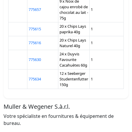
9 x Noix de
cajou enrobé de
775657
1
chocolat au lait -
75g
20 x Chips Lays
775615
1
paprika 40g
20 x Chips Lays
775616
1
Naturel 40g
24 x Duyvis
775630
Favourite
1
Cacahuètes 60g
12 x Seeberger
775634
Studentenfutter
1
150g
Muller & Wegener S.à.r.l.
Votre spécialiste en fournitures & équipement de
bureau.