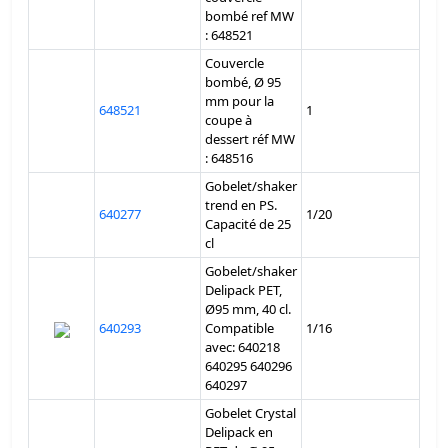
bombé ref MW
: 648521
Couvercle
bombé, Ø 95
mm pour la
648521
1
coupe à
dessert réf MW
: 648516
Gobelet/shaker
trend en PS.
640277
1/20
Capacité de 25
cl
Gobelet/shaker
Delipack PET,
Ø95 mm, 40 cl.
640293
Compatible
1/16
avec: 640218
640295 640296
640297
Gobelet Crystal
Delipack en