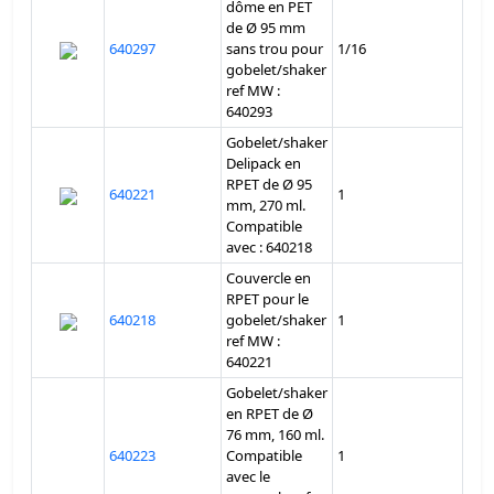
dôme en PET
de Ø 95 mm
640297
sans trou pour
1/16
gobelet/shaker
ref MW :
640293
Gobelet/shaker
Delipack en
RPET de Ø 95
640221
1
mm, 270 ml.
Compatible
avec : 640218
Couvercle en
RPET pour le
640218
gobelet/shaker
1
ref MW :
640221
Gobelet/shaker
en RPET de Ø
76 mm, 160 ml.
640223
Compatible
1
avec le