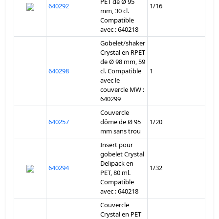
PET de Ø 95
640292
1/16
mm, 30 cl.
Compatible
avec : 640218
Gobelet/shaker
Crystal en RPET
de Ø 98 mm, 59
640298
cl. Compatible
1
avec le
couvercle MW :
640299
Couvercle
640257
dôme de Ø 95
1/20
mm sans trou
Insert pour
gobelet Crystal
Delipack en
640294
1/32
PET, 80 ml.
Compatible
avec : 640218
Couvercle
Crystal en PET