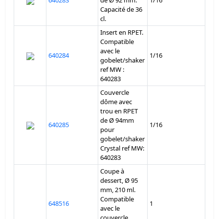
640283
de Ø 92 mm.
1/16
Capacité de 36
cl.
Insert en RPET.
Compatible
avec le
640284
1/16
gobelet/shaker
ref MW :
640283
Couvercle
dôme avec
trou en RPET
de Ø 94mm
640285
1/16
pour
gobelet/shaker
Crystal ref MW:
640283
Coupe à
dessert, Ø 95
mm, 210 ml.
Compatible
648516
1
avec le
couvercle