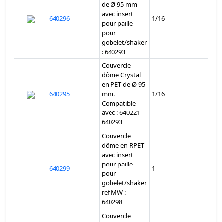
de Ø 95 mm
avec insert
640296
1/16
pour paille
pour
gobelet/shaker
: 640293
Couvercle
dôme Crystal
en PET de Ø 95
640295
mm.
1/16
Compatible
avec : 640221 -
640293
Couvercle
dôme en RPET
avec insert
pour paille
640299
1
pour
gobelet/shaker
ref MW :
640298
Couvercle