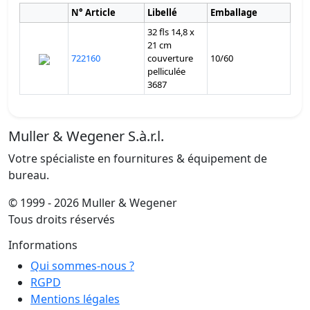
N° Article
Libellé
Emballage
32 fls 14,8 x
21 cm
722160
couverture
10/60
pelliculée
3687
Muller & Wegener S.à.r.l.
Votre spécialiste en fournitures & équipement de
bureau.
© 1999 - 2026 Muller & Wegener
Tous droits réservés
Informations
Qui sommes-nous ?
RGPD
Mentions légales