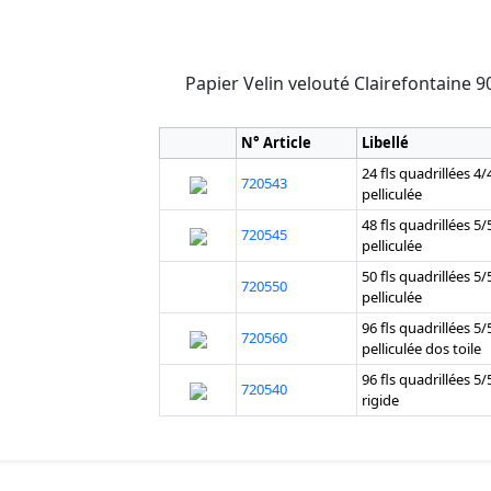
Papier Velin velouté Clairefontaine 90
N° Article
Libellé
24 fls quadrillées 4
720543
pelliculée
48 fls quadrillées 5
720545
pelliculée
50 fls quadrillées 5
720550
pelliculée
96 fls quadrillées 5
720560
pelliculée dos toile
96 fls quadrillées 5
720540
rigide