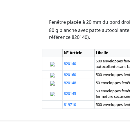
Fenêtre placée à 20 mm du bord droit
80 g blanche avec patte autocollante
référence 820140).
N° Article
Libellé
500 enveloppes fen
820140
autocollante sans 
820160
500 enveloppes fen
820148
50 enveloppes fenê
50 enveloppes fenê
820145
fermeture sécurisée
819710
500 enveloppes fen