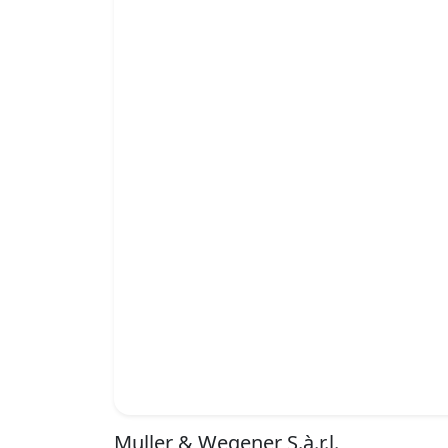
Muller & Wegener S.à.r.l.