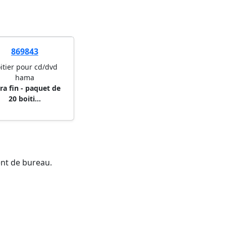
869843
itier pour cd/dvd
hama
ra fin - paquet de
20 boiti...
ent de bureau.