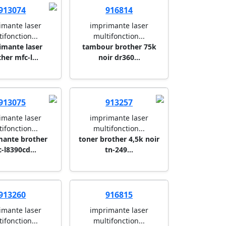
913074
916814
imante laser
imprimante laser
ifonction...
multifonction...
imante laser
tambour brother 75k
her mfc-l...
noir dr360...
913075
913257
imante laser
imprimante laser
ifonction...
multifonction...
mante brother
toner brother 4,5k noir
-l8390cd...
tn-249...
913260
916815
imante laser
imprimante laser
ifonction...
multifonction...