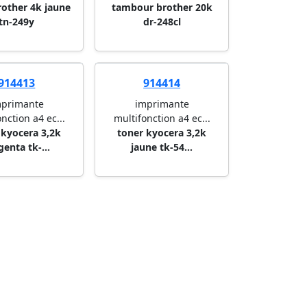
rother 4k jaune
tambour brother 20k
tn-249y
dr-248cl
914413
914414
mprimante
imprimante
nction a4 ec...
multifonction a4 ec...
 kyocera 3,2k
toner kyocera 3,2k
enta tk-...
jaune tk-54...