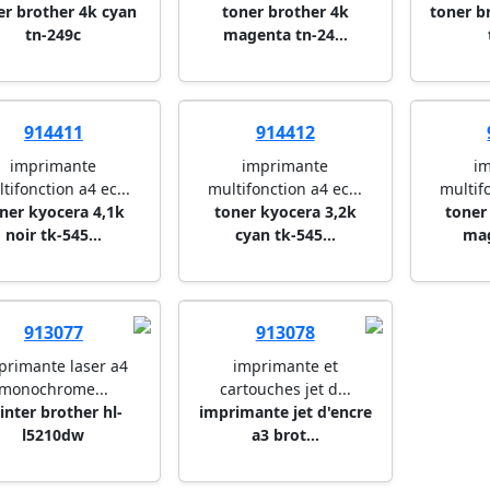
er brother 4k cyan
toner brother 4k
toner b
tn-249c
magenta tn-24...
914411
914412
imprimante
imprimante
i
tifonction a4 ec...
multifonction a4 ec...
multifo
ner kyocera 4,1k
toner kyocera 3,2k
toner
noir tk-545...
cyan tk-545...
mag
913077
913078
primante laser a4
imprimante et
monochrome...
cartouches jet d...
inter brother hl-
imprimante jet d'encre
l5210dw
a3 brot...