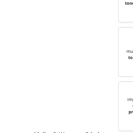
ton
mul
to
im
pr