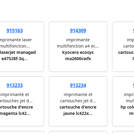
915163
914309
mprimante laser
imprimante
imp
multifonction...
multifonction a4 ec...
carto
 laserjet managed
kyocera ecosys
cartouc
e47528f-3q...
ma2600cwfx
913233
913234
imprimante et
imprimante et
impr
artouches jet d...
cartouches jet d...
mult
artouche d'encre
cartouche d'encre
hp col
magenta lc42...
jaune lc422x...
m