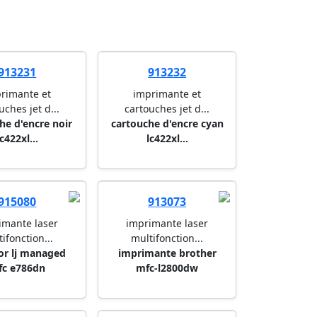
913231
913232
rimante et
imprimante et
uches jet d...
cartouches jet d...
he d'encre noir
cartouche d'encre cyan
lc422xl...
lc422xl...
915080
913073
imante laser
imprimante laser
ifonction...
multifonction...
or lj managed
imprimante brother
fc e786dn
mfc-l2800dw