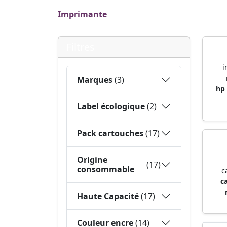
Imprimante
Filtres
i
Marques
(3)
hp
Label écologique
(2)
Pack cartouches
(17)
Origine
(17)
consommable
c
c
Haute Capacité
(17)
Couleur encre
(14)