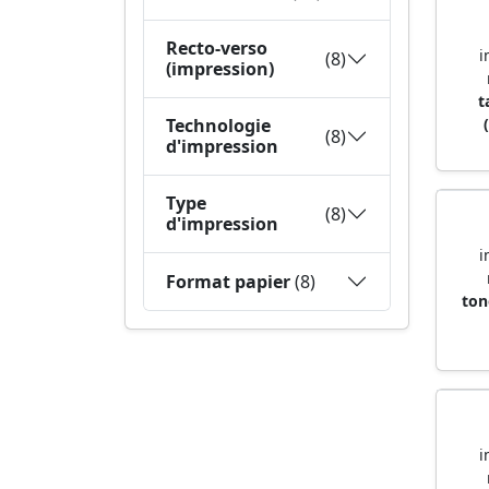
Recto-verso
i
(8)
(impression)
t
Technologie
(8)
d'impression
Type
(8)
d'impression
i
Format papier
(8)
ton
i