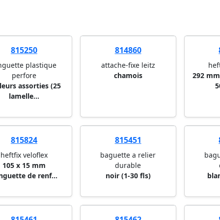
815250
814860
nguette plastique
attache-fixe leitz
hef
perfore
chamois
292 mm 
leurs assorties (25
5
lamelle...
815824
815451
heftfix veloflex
baguette a relier
bagu
105 x 15 mm
durable
nguette de renf...
noir (1-30 fls)
blan
815461
815462