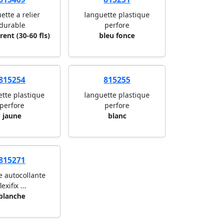
ette a relier
languette plastique
durable
perfore
rent (30-60 fls)
bleu fonce
815254
815255
ette plastique
languette plastique
perfore
perfore
jaune
blanc
815271
e autocollante
flexifix ...
blanche