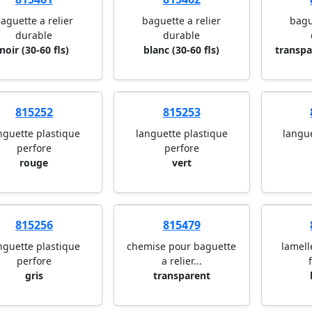
aguette a relier
baguette a relier
bagu
durable
durable
noir (30-60 fls)
blanc (30-60 fls)
transpa
815252
815253
nguette plastique
languette plastique
langu
perfore
perfore
rouge
vert
815256
815479
nguette plastique
chemise pour baguette
lamell
perfore
a relier...
gris
transparent