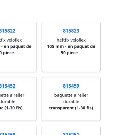
815822
815823
tfix veloflex
heftfix veloflex
- en paquet de
105 mm - en paquet de
0 piece...
50 piece...
815452
815459
ette a relier
baguette a relier
durable
durable
c (1-30 fls)
transparent (1-30 fls)
815469
815251