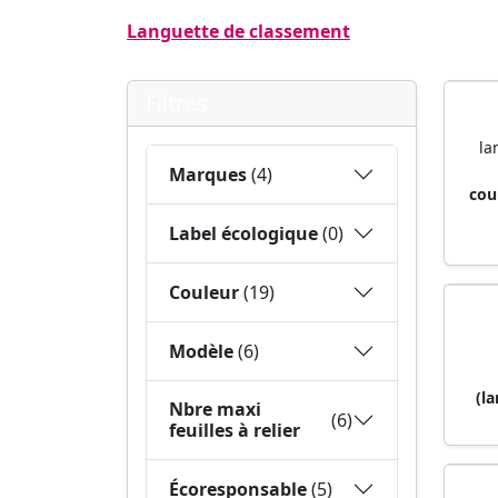
Languette de classement
Filtres
la
Marques
(4)
cou
Label écologique
(0)
Couleur
(19)
Modèle
(6)
(la
Nbre maxi
(6)
feuilles à relier
Écoresponsable
(5)