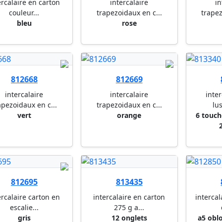
ercalaire en carton
intercalaire
in
couleur...
trapezoidaux en c...
trapez
bleu
rose
812668
812669
intercalaire
intercalaire
inter
apezoidaux en c...
trapezoidaux en c...
lus
vert
orange
6 touch
812695
813435
ercalaire carton en
intercalaire en carton
intercal
escalie...
275 g a...
gris
12 onglets
a5 obl