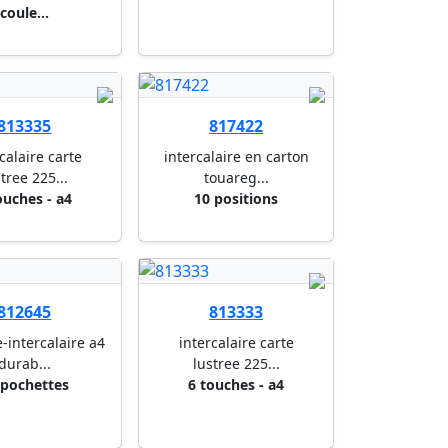
coule...
813335
817422
calaire carte
intercalaire en carton
tree 225...
touareg...
ouches - a4
10 positions
812645
813333
-intercalaire a4
intercalaire carte
durab...
lustree 225...
 pochettes
6 touches - a4