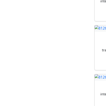
int
tr
int