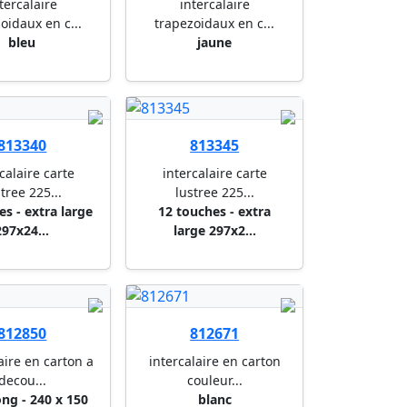
tercalaire
intercalaire
oidaux en c...
trapezoidaux en c...
bleu
jaune
813340
813345
calaire carte
intercalaire carte
tree 225...
lustree 225...
es - extra large
12 touches - extra
297x24...
large 297x2...
812850
812671
aire en carton a
intercalaire en carton
decou...
couleur...
ong - 240 x 150
blanc