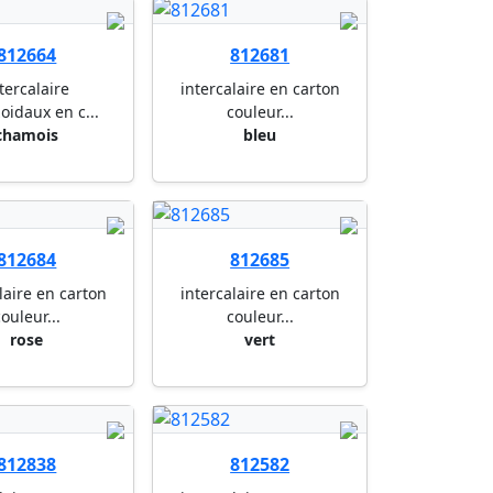
812664
812681
tercalaire
intercalaire en carton
oidaux en c...
couleur...
chamois
bleu
812684
812685
laire en carton
intercalaire en carton
ouleur...
couleur...
rose
vert
812838
812582