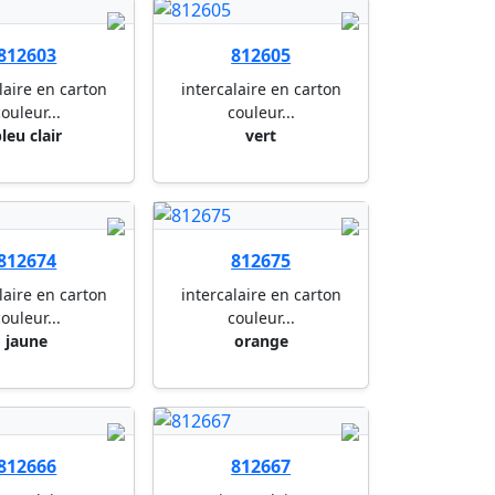
812603
812605
laire en carton
intercalaire en carton
ouleur...
couleur...
leu clair
vert
812674
812675
laire en carton
intercalaire en carton
ouleur...
couleur...
jaune
orange
812666
812667