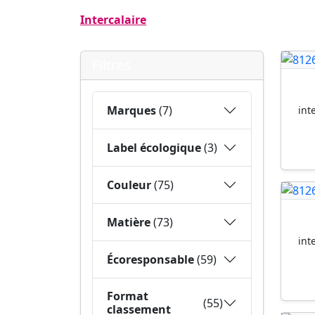
Intercalaire
Filtres
Marques
(7)
int
Label écologique
(3)
Couleur
(75)
Matière
(73)
int
Écoresponsable
(59)
Format
(55)
classement