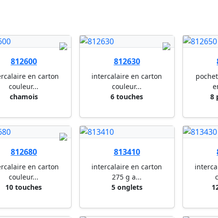
812600
812630
ercalaire en carton
intercalaire en carton
pochet
couleur...
couleur...
e
chamois
6 touches
8 
812680
813410
ercalaire en carton
intercalaire en carton
interca
couleur...
275 g a...
c
10 touches
5 onglets
1