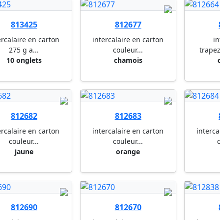
813425
812677
ercalaire en carton
intercalaire en carton
in
275 g a...
couleur...
trapez
10 onglets
chamois
812682
812683
ercalaire en carton
intercalaire en carton
interca
couleur...
couleur...
c
jaune
orange
812690
812670