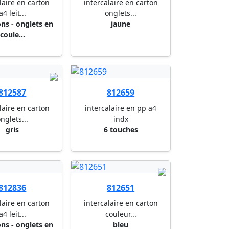
laire en carton
intercalaire en carton
a4 leit...
onglets...
ons - onglets en
jaune
coule...
812587
812659
laire en carton
intercalaire en pp a4
nglets...
indx
gris
6 touches
812836
812651
laire en carton
intercalaire en carton
a4 leit...
couleur...
ons - onglets en
bleu