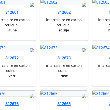
812601
812602
ercalaire en carton
intercalaire en carton
interca
couleur...
couleur...
c
jaune
rouge
b
812672
812673
ercalaire en carton
intercalaire en carton
interca
couleur...
couleur...
c
vert
rose
812676
812665