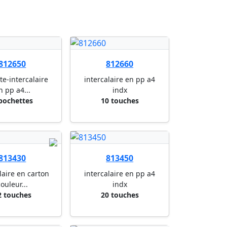
812650
812660
te-intercalaire
intercalaire en pp a4
n pp a4...
indx
pochettes
10 touches
813430
813450
laire en carton
intercalaire en pp a4
ouleur...
indx
2 touches
20 touches