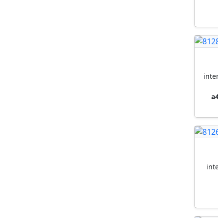
inte
a
int