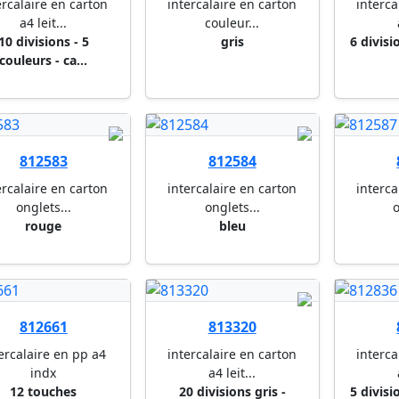
ercalaire en carton
intercalaire en carton
interca
a4 leit...
couleur...
10 divisions - 5
gris
6 divisi
couleurs - ca...
812583
812584
ercalaire en carton
intercalaire en carton
interca
onglets...
onglets...
o
rouge
bleu
812661
813320
ercalaire en pp a4
intercalaire en carton
interca
indx
a4 leit...
12 touches
20 divisions gris -
5 divisi