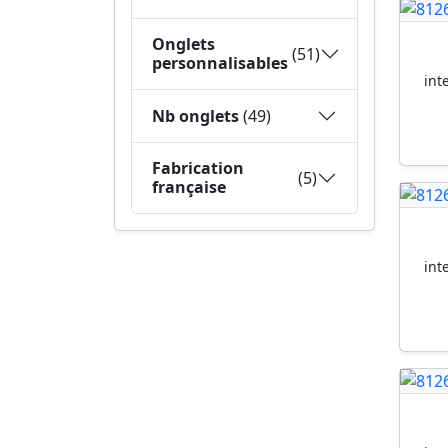
Onglets
(51)
personnalisables
int
Nb onglets
(49)
Fabrication
(5)
française
int