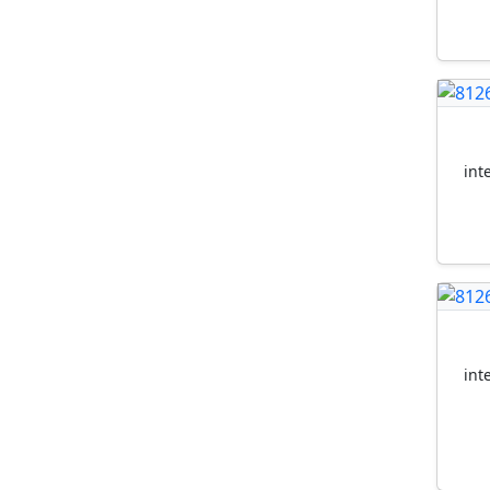
int
int