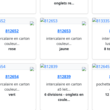
onglets re...
812652
812653
ercalaire en carton
intercalaire en carton
inter
couleur...
couleur...
lus
rose
jaune
8 t
812654
812839
ercalaire en carton
intercalaire en carton
pochette
couleur...
a5 leit...
vert
6 divisions - onglets en
12
coule...