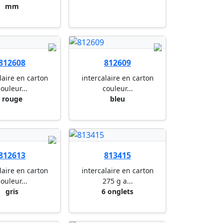
mm
812608
812609
laire en carton
intercalaire en carton
ouleur...
couleur...
rouge
bleu
812613
813415
laire en carton
intercalaire en carton
ouleur...
275 g a...
gris
6 onglets