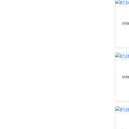
int
int