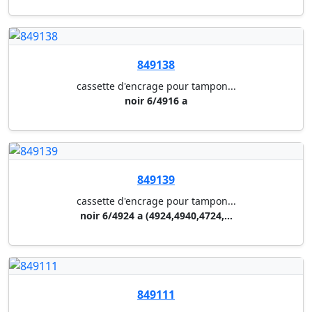
849015
numeroteur reiner b6
tampon encreur noir
849092
dateur trodat 4820
hauteur de date 4 mm - dimensi...
849155
cassette d'encrage pour tampon...
noir e/30