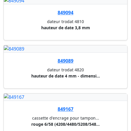
849174
tampon formule texte standard ...
"copie"
849175
tampon formule texte standard ...
"original"
849176
tampon formule texte standard ...
"paye"