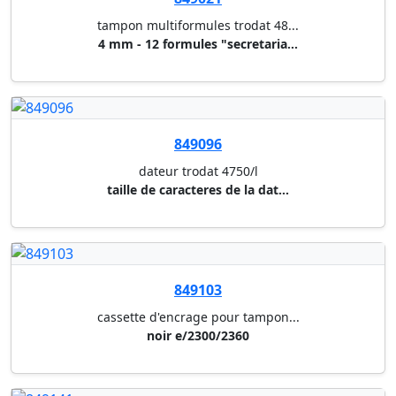
849097
tampon multiformules + date tr...
3,8 mm - 12 formules + date (s...
849156
cassette d'encrage pour tampon...
noir e/2600/2400
849157
cassette d'encrage pour tampon...
bleu e/2600