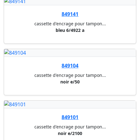
849158
cassette d'encrage pour tampon...
rouge e/2600
849091
dateur printer green line colo...
4 mm ref.s220gl (encrier e/200...
849093
tampon multiformules + date co...
4 mm, cachet avec 12 formules ...