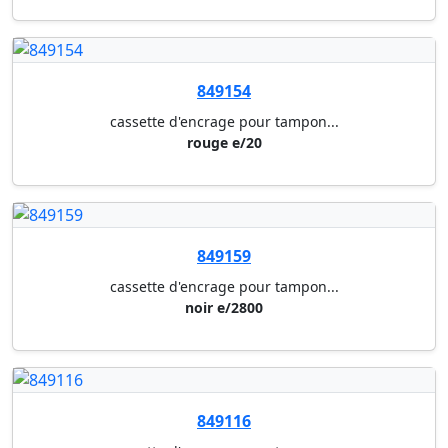
cassette d'encrage pour tampon...
vert 6/56 (5204/5206/5460/5117...
849170
cassette d'encrage pour tampon...
rouge e/200
849180
appareil de marquage electroni...
e-mark blanc, pile, chargeur e...
849181
appareil de marquage electroni...