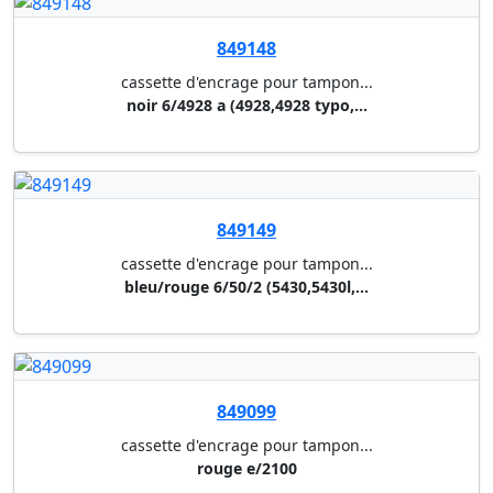
849094
dateur trodat 4810
hauteur de date 3,8 mm
849089
dateur trodat 4820
hauteur de date 4 mm - dimensi...
849167
cassette d'encrage pour tampon...
rouge 6/58 (4208/4480/5208/548...
849168