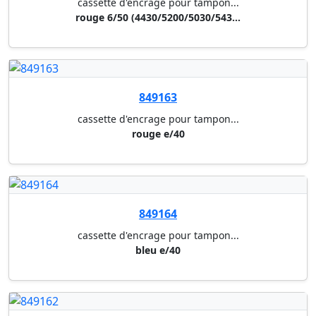
e-mark noir, pile, chargeur eu...
849182
appareil de marquage electroni...
etui de protection colop e-mar...
849183
appareil de marquage electroni...
cartouche d'encre 3 couleurs c...
849025
tampon multiformules + date tr...
4 mm - 8 formules + date (paye...