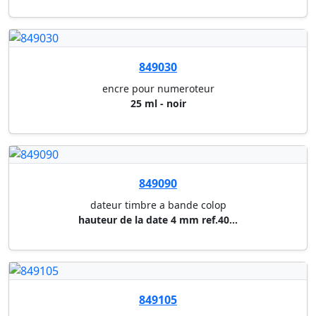
849030
encre pour numeroteur
25 ml - noir
849090
dateur timbre a bande colop
hauteur de la date 4 mm ref.40...
849105
cassette d'encrage pour tampon...
noir 6/56 (5204/5206/5460/5117...