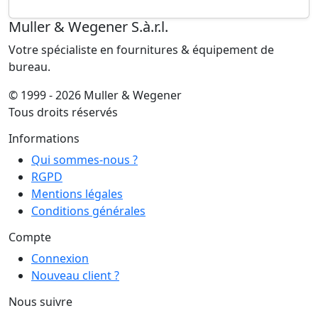
lampe de bureau led flex a pin...
blanc
866634
lampe de bureau unilux
linka
Muller & Wegener S.à.r.l.
Votre spécialiste en fournitures & équipement de
bureau.
© 1999 - 2026 Muller & Wegener
Tous droits réservés
Informations
Qui sommes-nous ?
RGPD