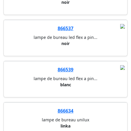
866506
lampadaire led full moon cep
noir
866514
lampadaire led stellar cep
noir
866537
lampe de bureau led flex a pin...
noir
866539