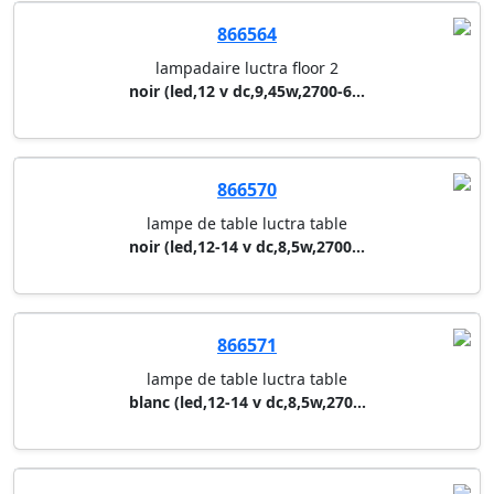
866645
lampe de bureau maul
argent (led,4kwh/1000h,5w,542l...
866564
lampadaire luctra floor 2
noir (led,12 v dc,9,45w,2700-6...
866570
lampe de table luctra table
noir (led,12-14 v dc,8,5w,2700...