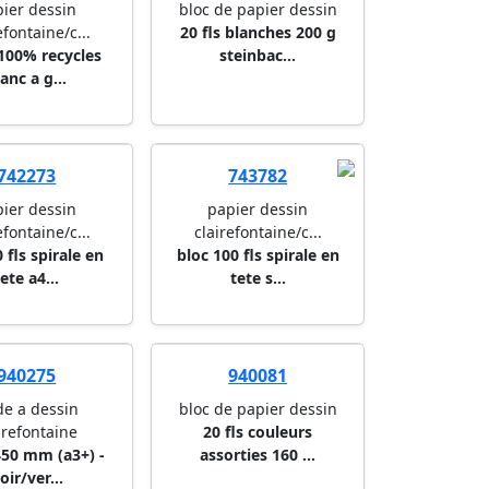
ier dessin
bloc de papier dessin
efontaine/c...
20 fls blanches 200 g
 100% recycles
steinbac...
anc a g...
742273
743782
ier dessin
papier dessin
efontaine/c...
clairefontaine/c...
 fls spirale en
bloc 100 fls spirale en
tete a4...
tete s...
940275
940081
de a dessin
bloc de papier dessin
irefontaine
20 fls couleurs
450 mm (a3+) -
assorties 160 ...
oir/ver...