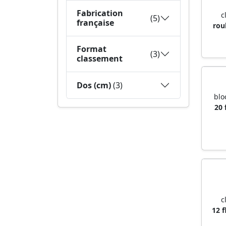
Fabrication
c
(5)
française
rou
Format
(3)
classement
Dos (cm)
(3)
blo
20 
c
12 f