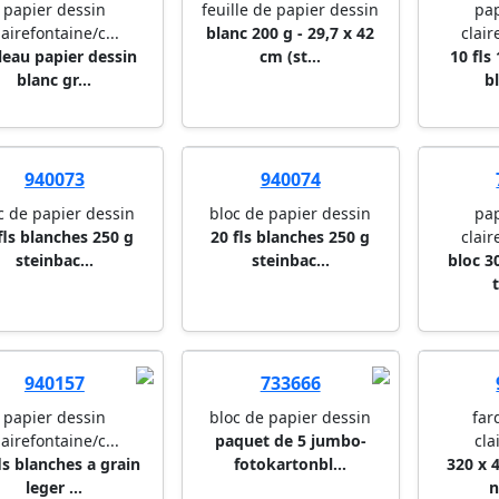
papier dessin
feuille de papier dessin
pap
lairefontaine/c...
blanc 200 g - 29,7 x 42
clair
leau papier dessin
cm (st...
10 fls
blanc gr...
bl
940073
940074
c de papier dessin
bloc de papier dessin
pap
fls blanches 250 g
20 fls blanches 250 g
clair
steinbac...
steinbac...
bloc 30
940157
733666
papier dessin
bloc de papier dessin
far
lairefontaine/c...
paquet de 5 jumbo-
cla
ls blanches a grain
fotokartonbl...
320 x 
leger ...
n