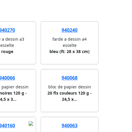
940270
940240
e a dessin a3
farde a dessin a4
esselte
esselte
rouge
bleu (ft: 28 x 38 cm)
940066
940068
e papier dessin
bloc de papier dessin
 noires 120 g -
20 fls couleurs 120 g -
4,5 x 3...
24,5 x...
940160
940063