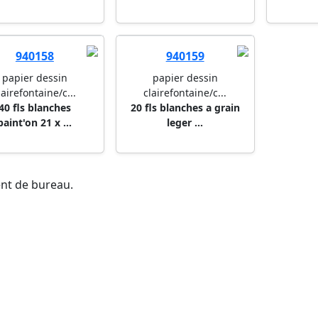
940158
940159
papier dessin
papier dessin
lairefontaine/c...
clairefontaine/c...
40 fls blanches
20 fls blanches a grain
paint'on 21 x ...
leger ...
ent de bureau.