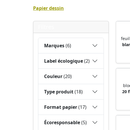
Papier dessin
Filtres
feui
blan
Marques
(6)
Label écologique
(2)
Couleur
(20)
blo
Type produit
(18)
20 f
Format papier
(17)
Écoresponsable
(5)