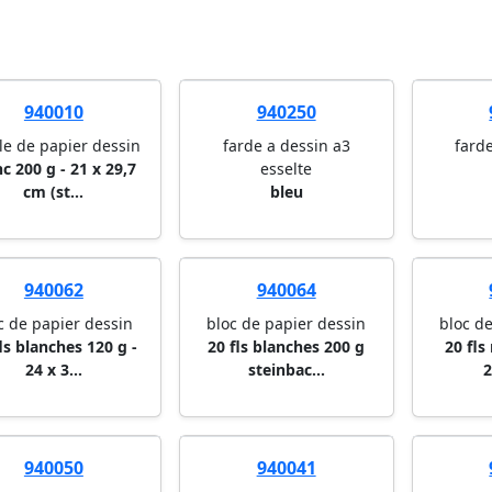
940010
940250
lle de papier dessin
farde a dessin a3
fard
c 200 g - 21 x 29,7
esselte
cm (st...
bleu
940062
940064
c de papier dessin
bloc de papier dessin
bloc d
ls blanches 120 g -
20 fls blanches 200 g
20 fls
24 x 3...
steinbac...
2
940050
940041