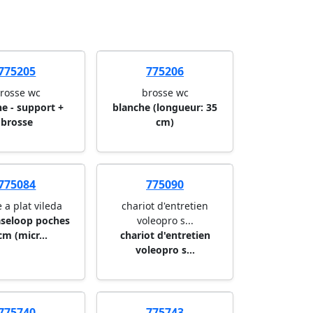
775205
775206
rosse wc
brosse wc
e - support +
blanche (longueur: 35
brosse
cm)
775084
775090
 a plat vileda
chariot d'entretien
seloop poches
voleopro s...
cm (micr...
chariot d'entretien
voleopro s...
775740
775743