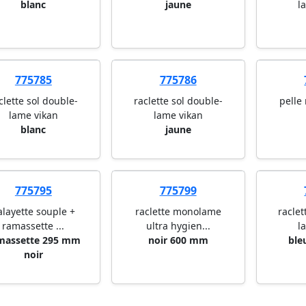
blanc
jaune
l
775785
775786
clette sol double-
raclette sol double-
pelle
lame vikan
lame vikan
blanc
jaune
775795
775799
alayette souple +
raclette monolame
raclet
ramassette ...
ultra hygien...
l
massette 295 mm
noir 600 mm
ble
noir