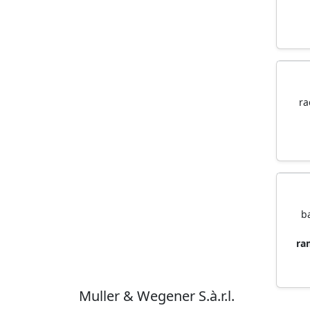
ra
b
ra
Muller & Wegener S.à.r.l.