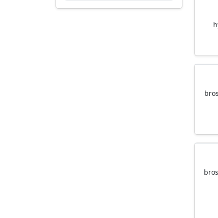
h
bros
bros