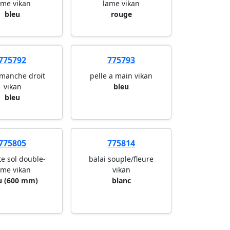
ame vikan
lame vikan
bleu
rouge
775792
775793
 manche droit
pelle a main vikan
vikan
bleu
bleu
775805
775814
te sol double-
balai souple/fleure
ame vikan
vikan
u (600 mm)
blanc