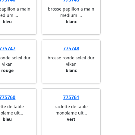
papillon a main
brosse papillon a main
edium ...
medium ...
bleu
blanc
775747
775748
ronde soleil dur
brosse ronde soleil dur
vikan
vikan
rouge
blanc
775760
775761
ette de table
raclette de table
lame ult...
monolame ult...
bleu
vert