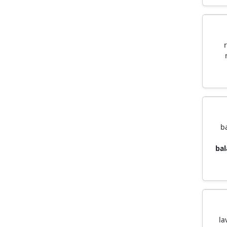
b
bal
la