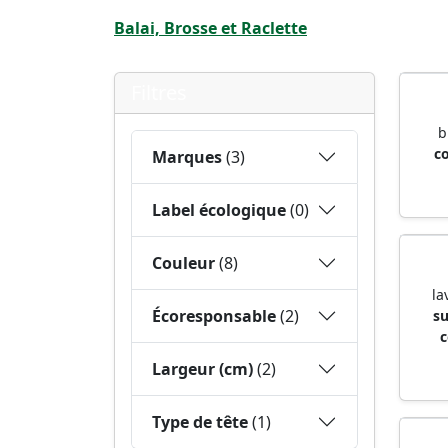
Balai, Brosse et Raclette
Filtres
b
c
Marques
(3)
Label écologique
(0)
Couleur
(8)
la
Écoresponsable
(2)
s
c
Largeur (cm)
(2)
Type de tête
(1)