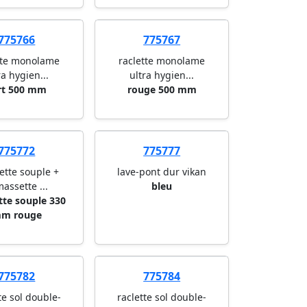
775766
775767
tte monolame
raclette monolame
ra hygien...
ultra hygien...
rt 500 mm
rouge 500 mm
775772
775777
ette souple +
lave-pont dur vikan
assette ...
bleu
tte souple 330
m rouge
775782
775784
te sol double-
raclette sol double-