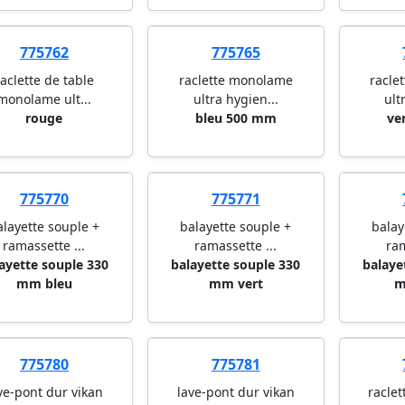
775762
775765
raclette de table
raclette monolame
racle
monolame ult...
ultra hygien...
ult
rouge
bleu 500 mm
ve
775770
775771
alayette souple +
balayette souple +
balay
ramassette ...
ramassette ...
ram
ayette souple 330
balayette souple 330
balaye
mm bleu
mm vert
m
775780
775781
ve-pont dur vikan
lave-pont dur vikan
raclet