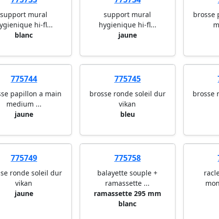
support mural
support mural
brosse 
ygienique hi-fl...
hygienique hi-fl...
m
blanc
jaune
775744
775745
se papillon a main
brosse ronde soleil dur
brosse 
medium ...
vikan
jaune
bleu
775749
775758
se ronde soleil dur
balayette souple +
racl
vikan
ramassette ...
mono
jaune
ramassette 295 mm
blanc