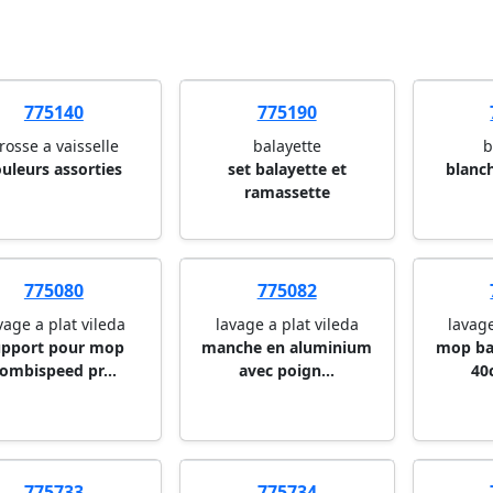
775140
775190
rosse a vaisselle
balayette
b
ouleurs assorties
set balayette et
blanch
ramassette
775080
775082
vage a plat vileda
lavage a plat vileda
lavage
upport pour mop
manche en aluminium
mop ba
ombispeed pr...
avec poign...
40
775733
775734