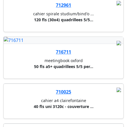
cahier a4 clairefontaine
40 fls uni 3120c - couverture ...
715950
cahier exabook rhodia
80 fls a4+ quadrillees 5/5 mic...
715952
cahier exabook rhodia
recharge exabook rhodia a4+ 16...
710026
cahier a4 clairefontaine