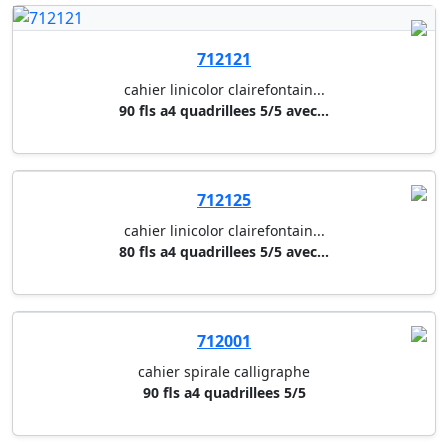
712125
cahier linicolor clairefontain...
80 fls a4 quadrillees 5/5 avec...
712001
cahier spirale calligraphe
90 fls a4 quadrillees 5/5
702002
cahier a5 (16,5 x 21 cm) clair...
36 fls lignes avec marge 363 -...