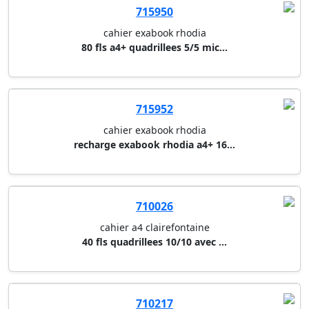
40 fls quadrillees 10/10 avec ...
710217
cahier a4 clairefontaine
60 fls quadrillees 5/5 avec ma...
720265
meeting book rhodiactive
a4+
712100
cahier linicolor evolutiv'book...
90 fls a5+ 16 x 21 cm