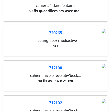
712102
cahier linicolor evolutiv'book...
120 fls a4+ 22,5 x 29,7 cm
712048
cahier spirale studium/bind'o ...
80 fls lignees 8 mm avec marge...
703031
cahier a5 (16,5 x 21 cm) clair...
90 fls quadrileees 5/5 avec ma...