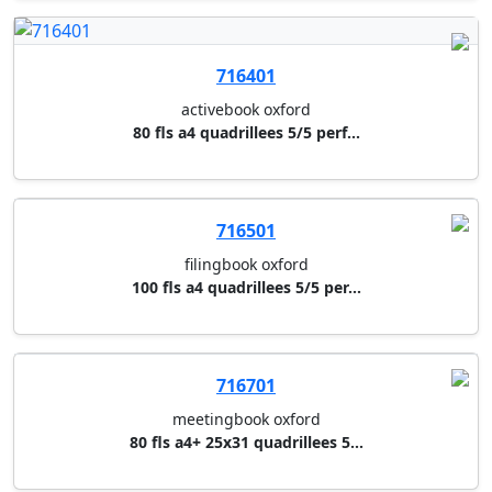
716701
meetingbook oxford
80 fls a4+ 25x31 quadrillees 5...
716801
organiserbook oxford
80 fls a4 quadrillees 5/5 perf...
710224
cahier 24 x 32 cm clairefontai...
48 fls seyes 63361 - couvertur...