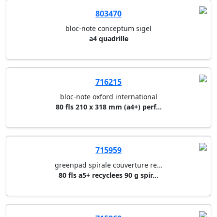
720040
bloc-note aurora
210 x 297 mm (a4) quadrillees ...
803470
bloc-note conceptum sigel
a4 quadrille
716215
bloc-note oxford international
80 fls 210 x 318 mm (a4+) perf...