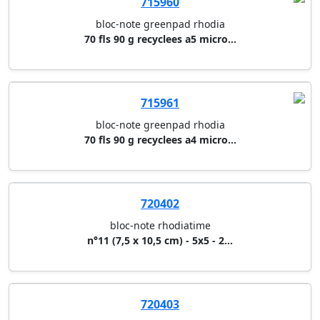
715959
greenpad spirale couverture re...
80 fls a5+ recyclees 90 g spir...
715960
bloc-note greenpad rhodia
70 fls 90 g recyclees a5 micro...
715961
bloc-note greenpad rhodia
70 fls 90 g recyclees a4 micro...