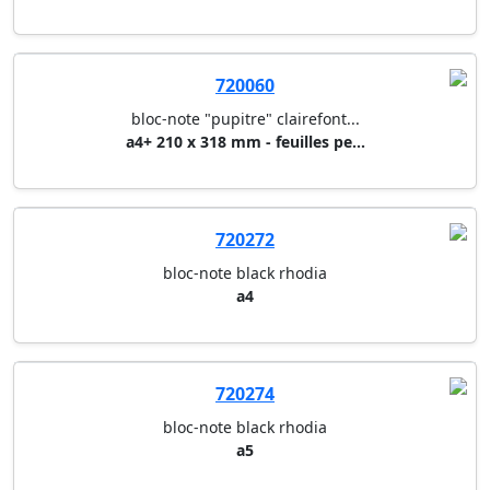
720064
bloc-note recycle aurora
a7 74 x 105 mm (45 g)
720060
bloc-note "pupitre" clairefont...
a4+ 210 x 318 mm - feuilles pe...
720272
bloc-note black rhodia
a4