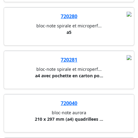
720274
bloc-note black rhodia
a5
720280
bloc-note spirale et microperf...
a5
720281
bloc-note spirale et microperf...
a4 avec pochette en carton po...