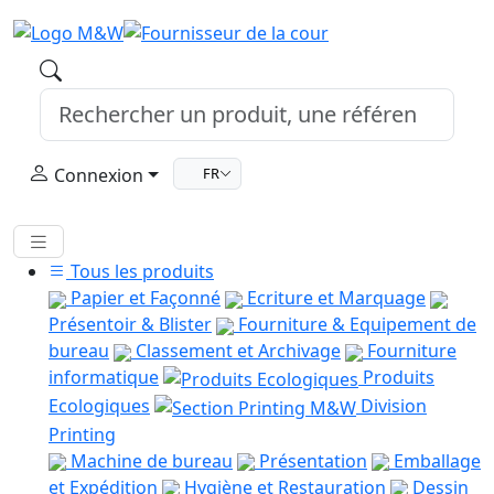
Connexion
FR
Tous les produits
Papier et Façonné
Ecriture et Marquage
Présentoir & Blister
Fourniture & Equipement de
bureau
Classement et Archivage
Fourniture
informatique
Produits
Ecologiques
Division
Printing
Machine de bureau
Présentation
Emballage
et Expédition
Hygiène et Restauration
Dessin